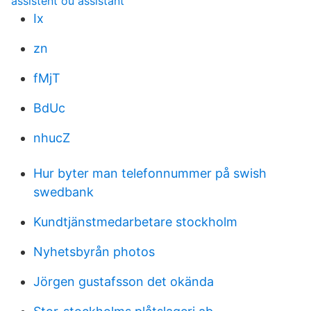
assistent ou assistant
Ix
zn
fMjT
BdUc
nhucZ
Hur byter man telefonnummer på swish
swedbank
Kundtjänstmedarbetare stockholm
Nyhetsbyrån photos
Jörgen gustafsson det okända