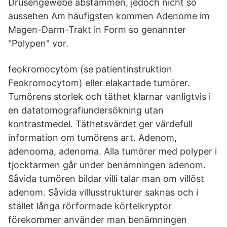
Drüsengewebe abstammen, jedoch nicht so
aussehen Am häufigsten kommen Adenome im
Magen-Darm-Trakt in Form so genannter
"Polypen" vor.
feokromocytom (se patientinstruktion
Feokromocytom) eller elakartade tumörer.
Tumörens storlek och täthet klarnar vanligtvis i
en datatomografiundersökning utan
kontrastmedel. Täthetsvärdet ger värdefull
information om tumörens art. Adenom,
adenooma, adenoma. Alla tumörer med polyper i
tjocktarmen går under benämningen adenom.
Såvida tumören bildar villi talar man om villöst
adenom. Såvida villusstrukturer saknas och i
stället långa rörformade körtelkryptor
förekommer använder man benämningen