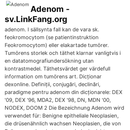
Adenom -
sv.LinkFang.org
adenom. I sällsynta fall kan de vara sk.
feokromocytom (se patientinstruktion
Feokromocytom) eller elakartade tumörer.
Tumörens storlek och täthet klarnar vanligtvis i
en datatomografiundersökning utan
kontrastmedel. Täthetsvärdet ger värdefull
information om tumörens art. Dicționar
dexonline. Definiții, conjugări, declinări,
paradigme pentru adenom din dicționarele: DEX
'09, DEX '96, MDA2, DEX '98, DN, MDN '00,
NODEX, DOOM 2 Die Bezeichnung Adenom wird
verwendet für: Benigne epitheliale Neoplasien,
die drüsenähnlich wachsen Neoplasien, die von