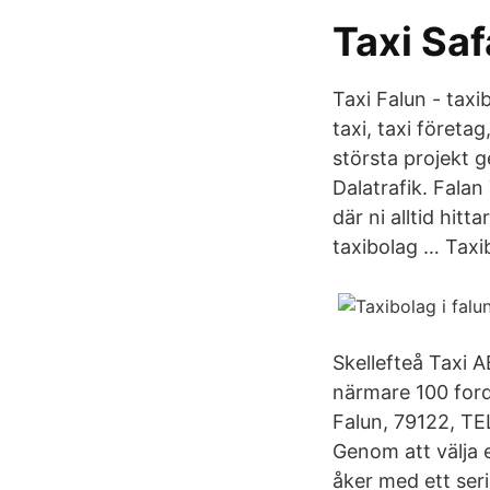
Taxi Saf
Taxi Falun - taxib
taxi, taxi företa
största projekt 
Dalatrafik. Falan
där ni alltid hitt
taxibolag … Taxibi
Skellefteå Taxi 
närmare 100 ford
Falun, 79122, TE
Genom att välja e
åker med ett seri