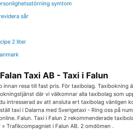
ersonlighetsstörning symtom
revidera sår
ipe 2 liter
 danmark
 Falan Taxi AB - Taxi i Falun
p innan resa till fast pris. För taxibolag. Taxibokning 
okningstjänst där vi välkomnar alla taxibolag som upp
 du intresserad av att ansluta ert taxibolag vänligen 
täll taxi i Dalarna med Sverigetaxi - Ring oss på nu
online. Falun. Taxi i Falun 2 rekommenderade taxibola
» Trafikcompagniet i Falun AB. 2 omdömen .