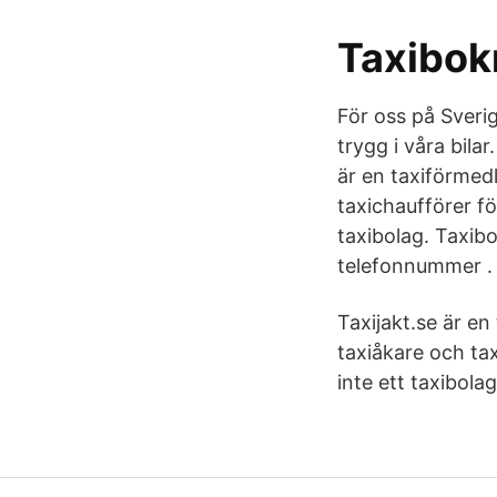
Taxibokn
För oss på Sveri
trygg i våra bilar
är en taxiförmed
taxichaufförer för
taxibolag. Taxibo
telefonnummer . 
Taxijakt.se är e
taxiåkare och tax
inte ett taxibola