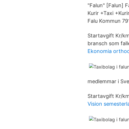
"Falun" [Falun] F
Kurir +Taxi +Kurir
Falu Kommun 791 
Startavgift Kr/k
bransch som fall
Ekonomia ortho
medlemmar i Svea
Startavgift Kr/k
Vision semesterl