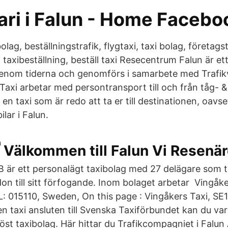
ari i Falun - Home Facebo
olag, beställningstrafik, flygtaxi, taxi bolag, företagst
g, taxibeställning, beställ taxi Resecentrum Falun är
genom tiderna och genomförs i samarbete med Trafik
 Taxi arbetar med persontransport till och från tåg- 
ar en taxi som är redo att ta er till destinationen, oavse
lar i Falun.
Välkommen till Falun Vi Resenär
AB är ett personalägt taxibolag med 27 delägare som t
on till sitt förfogande. Inom bolaget arbetar Vingåke
L: 015110, Sweden, On this page : Vingåkers Taxi, S
n taxi ansluten till Svenska Taxiförbundet kan du var
öst taxibolag. Här hittar du Trafikcompagniet i Falu