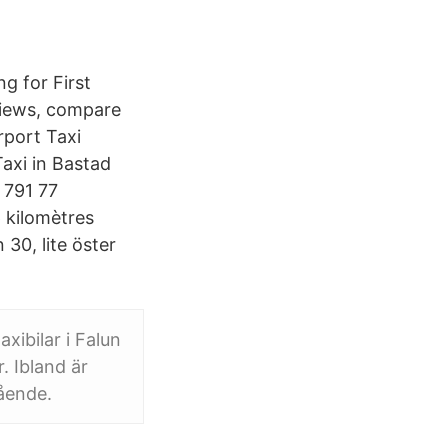
g for First
views, compare
rport Taxi
Taxi in Bastad
 791 77
6 kilomètres
30, lite öster
axibilar i Falun
. Ibland är
gående.