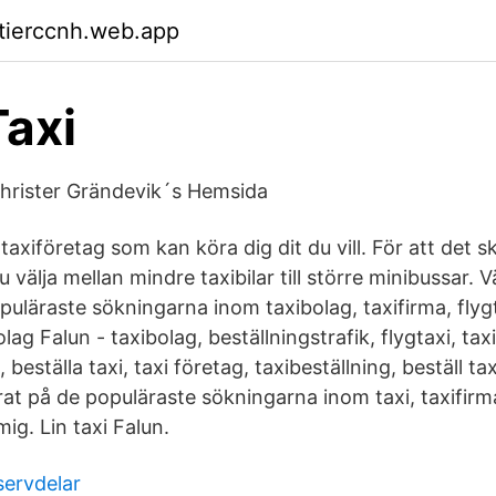
ktierccnh.web.app
Taxi
hrister Grändevik´s Hemsida
 taxiföretag som kan köra dig dit du vill. För att det s
u välja mellan mindre taxibilar till större minibussar.
puläraste sökningarna inom taxibolag, taxifirma, flyg
lag Falun - taxibolag, beställningstrafik, flygtaxi, tax
, beställa taxi, taxi företag, taxibeställning, beställ t
rat på de populäraste sökningarna inom taxi, taxifirma
mig. Lin taxi Falun.
servdelar