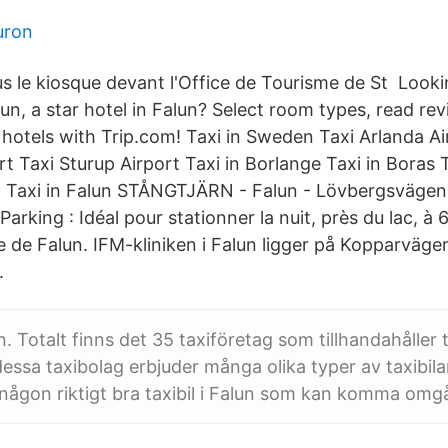
uron
s le kiosque devant l'Office de Tourisme de St Lookin
n, a star hotel in Falun? Select room types, read re
 hotels with Trip.com! Taxi in Sweden Taxi Arlanda Ai
t Taxi Sturup Airport Taxi in Borlange Taxi in Boras 
na Taxi in Falun STÅNGTJÄRN - Falun - Lövbergsvägen
arking : Idéal pour stationner la nuit, près du lac, à 
 de Falun. IFM-kliniken i Falun ligger på Kopparvägen 
.
un. Totalt finns det 35 taxiföretag som tillhandahåller t
essa taxibolag erbjuder många olika typer av taxibilar
a någon riktigt bra taxibil i Falun som kan komma om