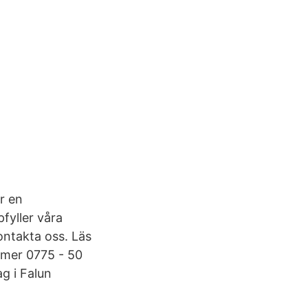
är en
fyller våra
kontakta oss. Läs
mmer 0775 - 50
g i Falun