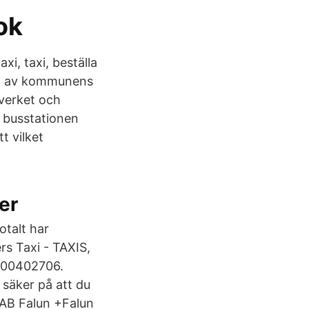
ok
axi, taxi, beställa
 ett av kommunens
verket och
& busstationen
tt vilket
er
otalt har
rs Taxi - TAXIS,
E100402706.
 säker på att du
n AB Falun +Falun