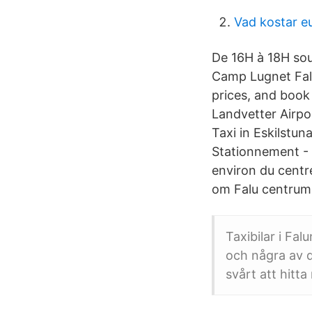
Vad kostar e
De 16H à 18H sou
Camp Lugnet Falu
prices, and book
Landvetter Airpor
Taxi in Eskilstu
Stationnement - P
environ du centre
om Falu centrum
Taxibilar i Fal
och några av d
svårt att hitt