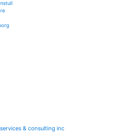
nstull
re
borg
services & consulting inc