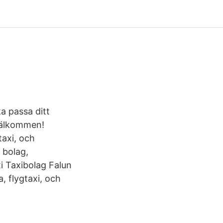
ka passa ditt
 Välkommen!
taxi, och
i bolag,
axi Taxibolag Falun
, flygtaxi, och