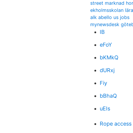
street marknad hor
ekholmsskolan lära
alk abello us jobs
mynewsdesk göte
IB
eFoY
bKMkQ
dURxj
Fiy
bBhaQ
uEIs
Rope access 