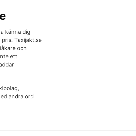
ge
na känna dig
 pris. Taxijakt.se
iåkare och
inte ett
Laddar
xibolag,
 med andra ord