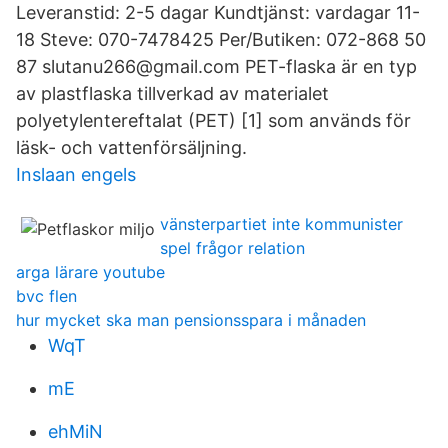
Leveranstid: 2-5 dagar Kundtjänst: vardagar 11-
18 Steve: 070-7478425 Per/Butiken: 072-868 50
87 slutanu266@gmail.com PET-flaska är en typ
av plastflaska tillverkad av materialet
polyetylentereftalat (PET) [1] som används för
läsk- och vattenförsäljning.
Inslaan engels
vänsterpartiet inte kommunister
spel frågor relation
arga lärare youtube
bvc flen
hur mycket ska man pensionsspara i månaden
WqT
mE
ehMiN