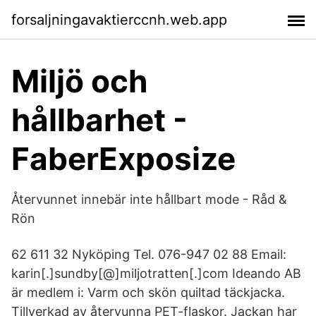
forsaljningavaktierccnh.web.app
Miljö och
hållbarhet -
FaberExposize
Återvunnet innebär inte hållbart mode - Råd &
Rön
62 611 32 Nyköping Tel. 076-947 02 88 Email:
karin[.]sundby[@]miljotratten[.]com Ideando AB
är medlem i: Varm och skön quiltad täckjacka.
Tillverkad av återvunna PET-flaskor. Jackan har