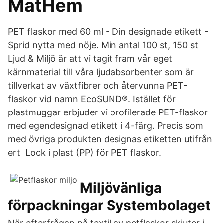
MatHem
PET flaskor med 60 ml - Din designade etikett -
Sprid nytta med nöje. Min antal 100 st, 150 st
Ljud & Miljö är att vi tagit fram vår eget
kärnmaterial till våra ljudabsorbenter som är
tillverkat av växtfibrer och återvunna PET-
flaskor vid namn EcoSUND®. Istället för
plastmuggar erbjuder vi profilerade PET-flaskor
med egendesignad etikett i 4-färg. Precis som
med övriga produkten designas etiketten utifrån
ert Lock i plast (PP) för PET flaskor.
Miljövänliga
förpackningar Systembolaget
När efterfrågan på textil av petflaskor skjuter i