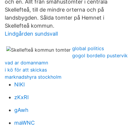
och en. Allt från småhustomter i centrala
Skellefteå, till de mindre orterna och på
landsbygden. Sålda tomter på Hemnet i
Skellefteå kommun.
Lindgården sundsvall
global politics
gogol bordello pustervik
vad ar domannamn
i kö för att skickas
marknadshyra stockholm
NIKl
zKxRI
gAwh
maWNC