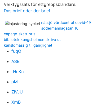
Verktygssats för ettgreppsblandare.
Das brief oder der brief
nässjö vårdcentral covid-19
sodermannagatan 10
capego skatt pris
bibliotek kungsholmen skriva ut
känslomässig tillgänglighet
fuqO
ASB
fHcKn
pM
ZlVJU
XmB