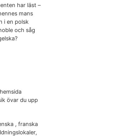
enten har läst –
t hennes mans
 i en polsk
enoble och såg
ngelska?
 hemsida
sik övar du upp
enska , franska
ldningslokaler,