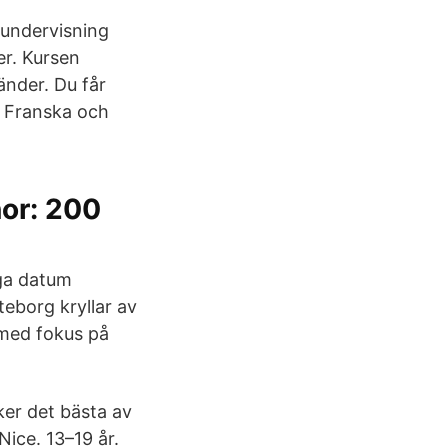
 undervisning
er. Kursen
änder. Du får
s Franska och
or: 200
iga datum
eborg kryllar av
 med fokus på
ker det bästa av
ice. 13–19 år.