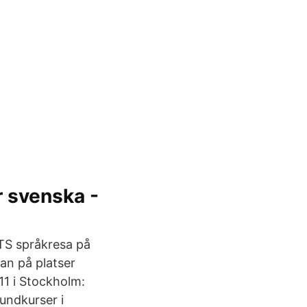
 svenska -
STS språkresa på
ran på platser
11 i Stockholm:
undkurser i