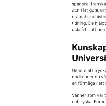
spanska, franska
och fått godkänt
dramatiska histor
tidning. De hjälp
också till att ho
Kunskap
Univers
Genom att trycka
godkänner du vår
en förmåga i att
Vänner som varit 
och ryska. Föredr