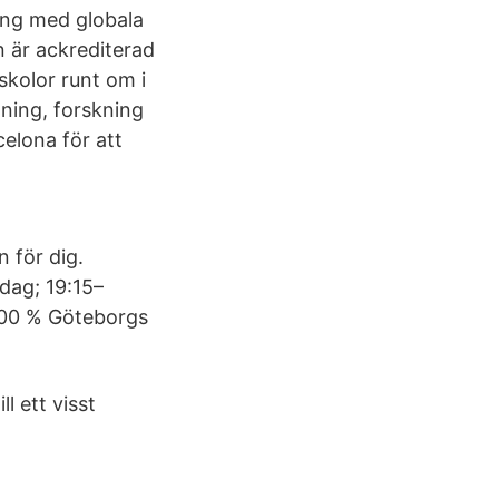
ing med globala
 är ackrediterad
kolor runt om i
dning, forskning
celona för att
n för dig.
dag; 19:15–
 100 % Göteborgs
l ett visst