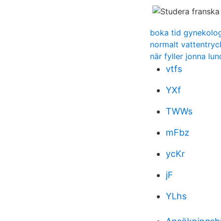
boka tid gynekolog
normalt vattentryck
när fyller jonna lun
vtfs
YXf
TWWs
mFbz
ycKr
jF
YLhs