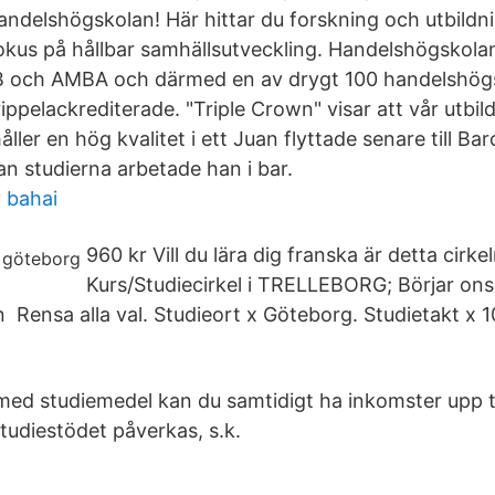
andelshögskolan! Här hittar du forskning och utbildn
okus på hållbar samhällsutveckling. Handelshögskolan
 och AMBA och därmed en av drygt 100 handelshögs
ippelackrediterade. "Triple Crown" visar att vår utbil
ler en hög kvalitet i ett Juan flyttade senare till Bar
an studierna arbetade han i bar.
y bahai
960 kr Vill du lära dig franska är detta cirkel
Kurs/Studiecirkel i TRELLEBORG; Börjar ons
len Rensa alla val. Studieort x Göteborg. Studietakt x
med studiemedel kan du samtidigt ha inkomster upp til
tudiestödet påverkas, s.k.