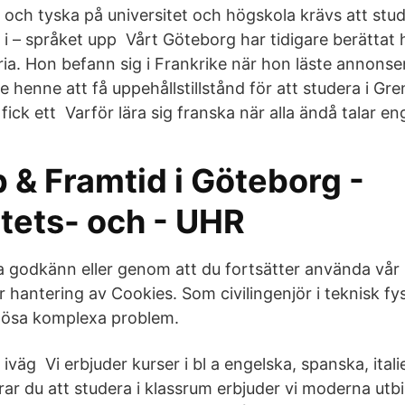
 och tyska på universitet och högskola krävs att stud
 i – språket upp Vårt Göteborg har tidigare berätta
ia. Hon befann sig i Frankrike när hon läste annonsen
te henne att få uppehållstillstånd för att studera i Gr
n fick ett Varför lära sig franska när alla ändå talar e
 & Framtid i Göteborg -
itets- och - UHR
 godkänn eller genom att du fortsätter använda vår
 hantering av Cookies. Som civilingenjör i teknisk fy
 lösa komplexa problem.
iväg Vi erbjuder kurser i bl a engelska, spanska, itali
ar du att studera i klassrum erbjuder vi moderna utbi