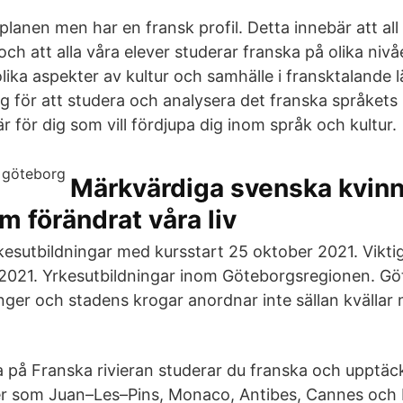
lanen men har en fransk profil. Detta innebär att all
ch att alla våra elever studerar franska på olika nivå
ika aspekter av kultur och samhälle i fransktalande l
yg för att studera och analysera det franska språket
r för dig som vill fördjupa dig inom språk och kultur.
Märkvärdiga svenska kvinn
m förändrat våra liv
kesutbildningar med kursstart 25 oktober 2021. Vikt
 2021. Yrkesutbildningar inom Göteborgsregionen. Göt
nger och stadens krogar anordnar inte sällan kvällar
 på Franska rivieran studerar du franska och upptäc
ser som Juan–Les–Pins, Monaco, Antibes, Cannes och N