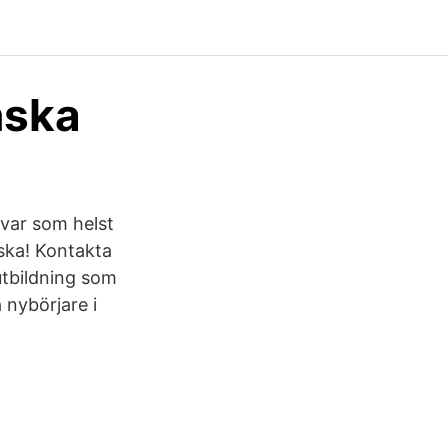
nska
 var som helst
nska! Kontakta
utbildning som
 nybörjare i