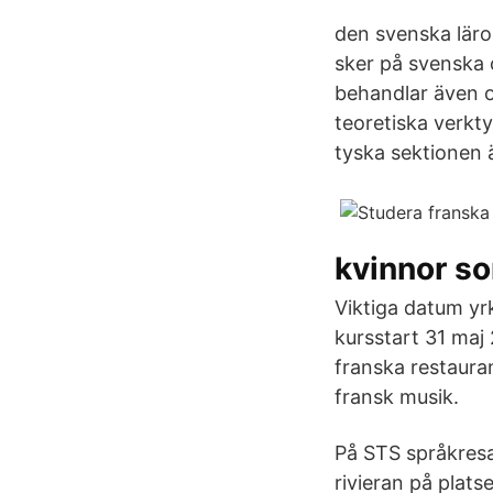
den svenska lärop
sker på svenska o
behandlar även ol
teoretiska verkt
tyska sektionen ä
kvinnor so
Viktiga datum yr
kursstart 31 maj
franska restaura
fransk musik.
På STS språkresa
rivieran på plat