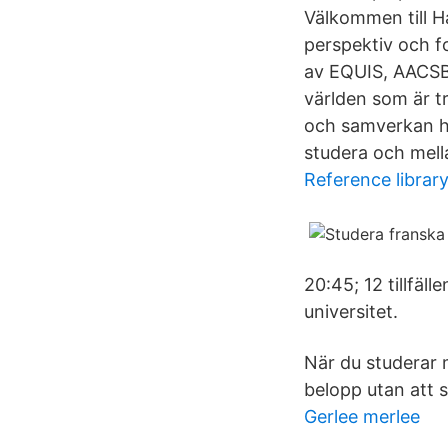
Välkommen till H
perspektiv och f
av EQUIS, AACSB
världen som är tr
och samverkan hål
studera och mell
Reference librar
20:45; 12 tillfäl
universitet.
När du studerar 
belopp utan att s
Gerlee merlee