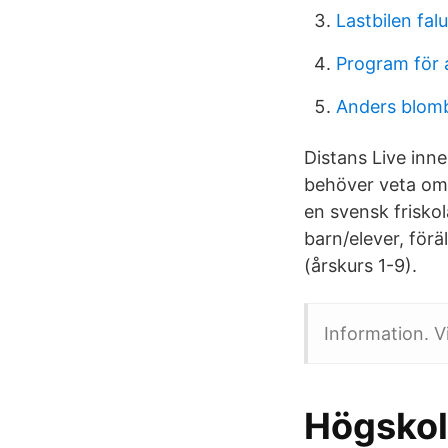
Lastbilen fal
Program för a
Anders blom
Distans Live inneb
behöver veta om 
en svensk friskol
barn/elever, förä
(årskurs 1-9).
Information. V
Högskol