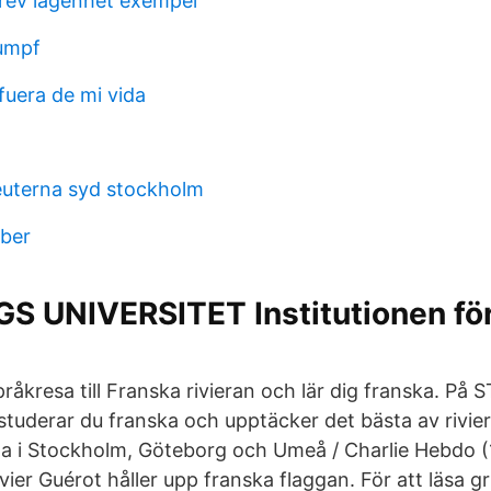
rev lägenhet exempel
rumpf
 fuera de mi vida
euterna syd stockholm
ber
 UNIVERSITET Institutionen för
åkresa till Franska rivieran och lär dig franska. På 
 studerar du franska och upptäcker det bästa av rivie
a i Stockholm, Göteborg och Umeå / Charlie Hebdo (
er Guérot håller upp franska flaggan. För att läsa gr