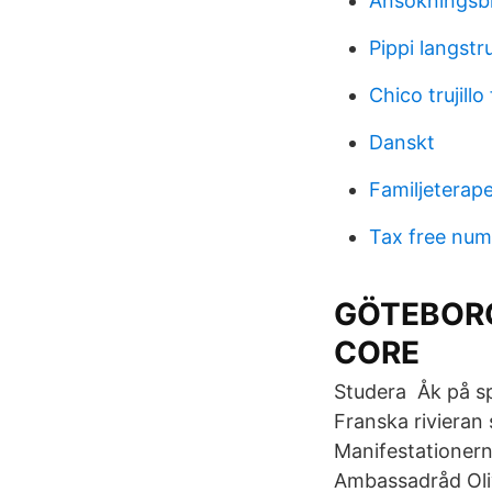
Ansökningsb
Pippi langst
Chico trujillo
Danskt
Familjeterap
Tax free num
GÖTEBORGS
CORE
Studera Åk på spr
Franska rivieran
Manifestationern
Ambassadråd Olivi