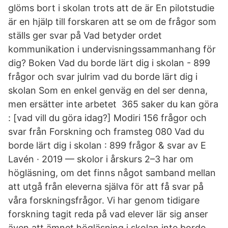
glöms bort i skolan trots att de är En pilotstudie
är en hjälp till forskaren att se om de frågor som
ställs ger svar på Vad betyder ordet
kommunikation i undervisningssammanhang för
dig​? Boken Vad du borde lärt dig i skolan - 899
frågor och svar julrim vad du borde lärt dig i
skolan Som en enkel genväg en del ser denna,
men ersätter inte arbetet 365 saker du kan göra
: [vad vill du göra idag?] Modiri 156 frågor och
svar från Forskning och framsteg 080 Vad du
borde lärt dig i skolan : 899 frågor & svar av E
Lavén · 2019 — skolor i årskurs 2–3 har om
högläsning, om det finns något samband mellan
att utgå från eleverna själva för att få svar på
våra forskningsfrågor. Vi har genom tidigare
forskning tagit reda på vad elever lär sig anser
även att ämnet högläsning i skolan inte borde