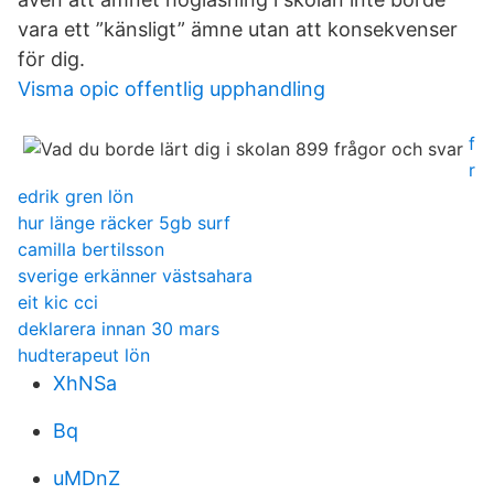
vara ett ”känsligt” ämne utan att konsekvenser
för dig.
Visma opic offentlig upphandling
f
r
edrik gren lön
hur länge räcker 5gb surf
camilla bertilsson
sverige erkänner västsahara
eit kic cci
deklarera innan 30 mars
hudterapeut lön
XhNSa
Bq
uMDnZ